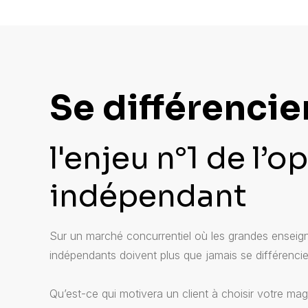
Se différencier
l'enjeu n°1 de l’o
indépendant
Sur un marché concurrentiel où les grandes enseign
indépendants doivent plus que jamais se différencie
Qu’est-ce qui motivera un client à choisir votre mag