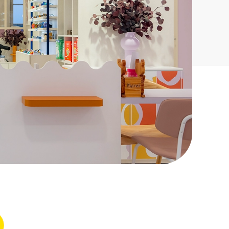
SociaLUZ : gestion réseaux sociaux
Zonalyz : étude géomarketing
CultureLUZ : formations opticien
indépendant