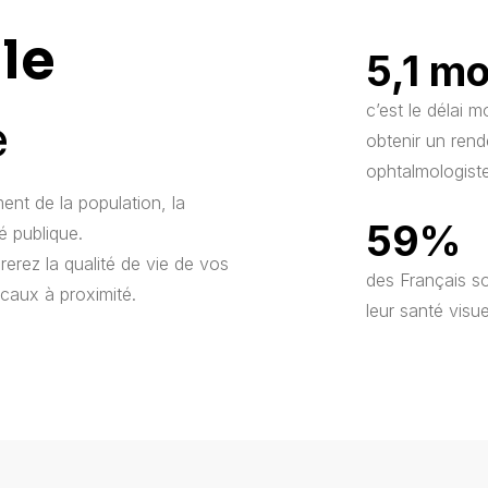
lle
5,1 mo
c’est le délai 
e
obtenir un ren
ophtalmologist
ent de la population, la
59%
é publique.
erez la qualité de vie de vos
des Français s
icaux à proximité.
leur santé visue