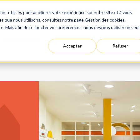
UN EXPERT
1ÈRE CENTRALE D'OPTIQUE INDÉPENDAN
nt utilisés pour améliorer votre expérience sur notre site et à vous
kies que nous utilisons, consultez notre page Gestion des cookies.
te. Mais afin de respecter vos préférences, nous devrons utiliser un seul
Nos services
À propos
Contact
Ressou
Accepter
Refuser
Différenciation
Nos spécialisations
Positionnement Vision & Santé
Optikid : vue des enfants
Positionnement Vision & Style
Un Dixième+ : basse vision
Positionnement Vision & Engagement