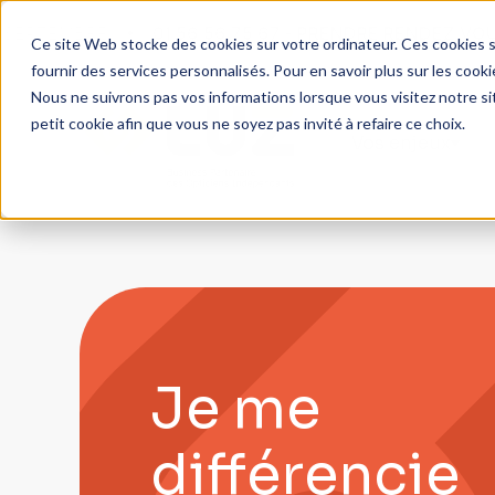
RE
01 56 56 75 67 - PRENDRE RENDEZ VOUS AVEC 
Ce site Web stocke des cookies sur votre ordinateur. Ces cookies so
fournir des services personnalisés. Pour en savoir plus sur les coo
Nous ne suivrons pas vos informations lorsque vous visitez notre si
petit cookie afin que vous ne soyez pas invité à refaire ce choix.
Vos enjeux
Cycle de vie
Centrale d'achat LUZ
Événement SILMO
J'ouvre mon 1er magasin
Service adhérents myLUZ
Je me
J'achète un magasin
Relations fournisseurs
différencie
Je vends mon magasin