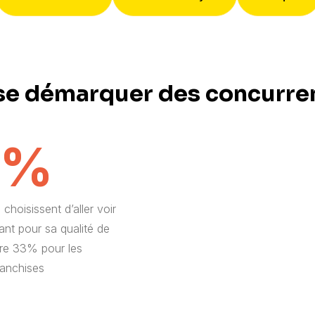
s
e démarquer des concurr
7%
choisissent d’aller voir
nt pour sa qualité de
tre 33% pour les
ranchises