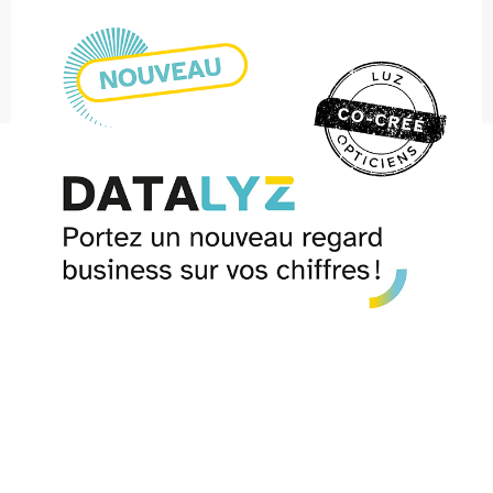
Zonalyz : étude géomarketing
CultureLUZ : formations opticien indépendant