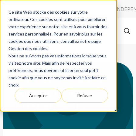
 UN EXPERT
1ÈRE CENTRALE D'OPTIQUE INDÉPENDA
Ce site Web stocke des cookies sur votre
ordinateur. Ces cookies sont utilisés pour améliorer
votre expérience sur notre site et à vous fournir des
services personnalisés. Pour en savoir plus sur les
Vos enjeux
cookies que nous utilisons, consultez notre page
Gestion des cookies.
Nos services
Cycle de vie
Nous ne suivrons pas vos informations lorsque vous
visitez notre site. Mais afin de respecter vos
À propos
J'ouvre mon 1er magasin
Différenciation
Centrale d'achat LUZ
préférences, nous devrons utiliser un seul petit
Tableaux de bords
Contact
J'achète un magasin
Positionnement Vision & Santé
Performance
Service adhérents myLUZ
Nos spécialisations
cookie afin que vous ne soyez pas invité à refaire ce
choix.
Ressources
Je vends mon magasin
Positionnement Vision & Style
Générer du trafic en magasin
Relations fournisseurs
Optikid : vue des enfants
Nos services
pour opticiens
Accepter
Refuser
Je me différencie
Positionnement Vision & Engagement
Vendre mieux
Un Dixième+ : basse vision
La méthode LUZ
Événement SILMO
indépendants
Espace Adhérent
Je maximise ma performance
Fidéliser ma clientèle
LUZinvest : achat-vente magasin optique
Datalyz : tableaux de bord performance
SociaLUZ : gestion réseaux sociaux