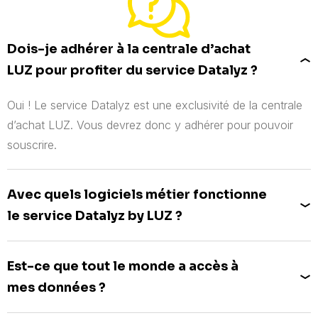
Dois-je adhérer à la centrale d’achat
LUZ pour profiter du service Datalyz ?
Oui ! Le service Datalyz est une exclusivité de la centrale
d’achat LUZ. Vous devrez donc y adhérer pour pouvoir
souscrire.
Avec quels logiciels métier fonctionne
le service Datalyz by LUZ ?
Le service Datalyz by LUZ fonctionne avec les logiciels
Est-ce que tout le monde a accès à
métier Cosium, Optimum et MyEasyOptic.
mes données ?